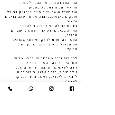
אבל התכונה הזו, של אהבה לעיצוב
והראייה המיוחדת, לא מספיקה.
אני מאמינה,שבעיצוב פנים אנחנו
קודם כל
עוסקים באנשים,
בהבנה של מה שהם צריכים
ורוצים,
גם אם הם לא תמיד יודעים להגדיר
את זה במילים,
רק אחרי שאנחנו עוברים
תהליך,
אפשר להתפנות לחלק העיצובי שמרכיב
את הפאזל לתמונה ויוצר מהפך ושינוי
מבוקש.
לכל בית ולכל משפחה יש פתרון מדויק
שמתאים רק להם השינוי הפיזי,
גורם לשינוי מהותי באורח החיים שלנו.
נוצר חיבור, חיבור שלנו, חיבור לבית,
לזוגיות, לילדים, למשפחתיות ובעיקר
לעצמנו.
אני יודעת ורואה את זה קורה כבר למעלה
מ-20 שנה בעבודה עם הלקוחות שלי.
כשהבית הופך למקום המעצים,
הנוח, המכרבל והעוטף נכנסים לחיים
שלנו
שלווה ורוגע