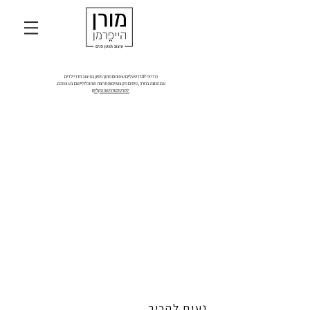
מדריכי DIY דיגיטליים שפותחו מתוך ניסיון בעיצוב חדרי ילדים
עם הכוונה ברורה, טיפים מקצועיים ופתרונות שתוכלו ליישם בעצמכם.
לפרטים ורכישה הקליקו
נעים להכיר